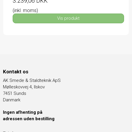
3.239,06 DKK
(inkl. moms)
Vis produkt
Kontakt os
AK Smede & Staldteknik ApS
Mølleskovvej 4, Ilskov
7451 Sunds
Danmark
Ingen afhenting på
adressen uden bestilling