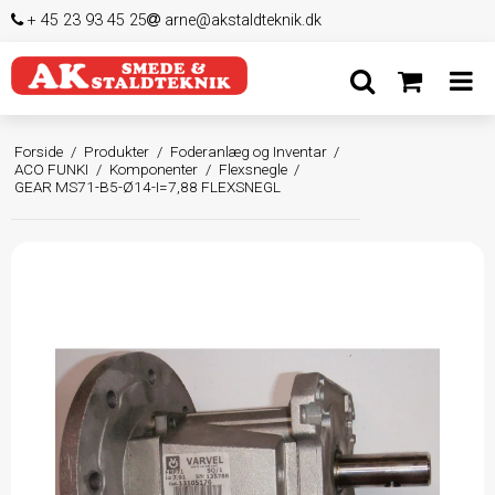
+ 45 23 93 45 25
arne@akstaldteknik.dk
Forside
/
Produkter
/
Foderanlæg og Inventar
/
ACO FUNKI
/
Komponenter
/
Flexsnegle
/
GEAR MS71-B5-Ø14-I=7,88 FLEXSNEGL