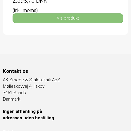
2.593,75 DKK
(inkl. moms)
Vis produkt
Kontakt os
AK Smede & Staldteknik ApS
Mølleskovvej 4, Ilskov
7451 Sunds
Danmark
Ingen afhenting på
adressen uden bestilling