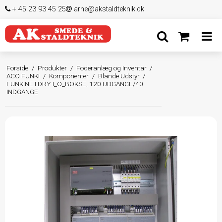
+ 45 23 93 45 25
arne@akstaldteknik.dk
Forside
/
Produkter
/
Foderanlæg og Inventar
/
ACO FUNKI
/
Komponenter
/
Blande Udstyr
/
FUNKINETDRY I_O_BOKSE, 120 UDGANGE/40
INDGANGE