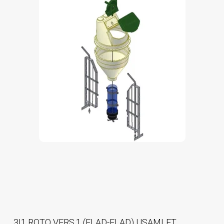
3I1 ROTO VERS.1 (FLAD-FLAD) USAMLET