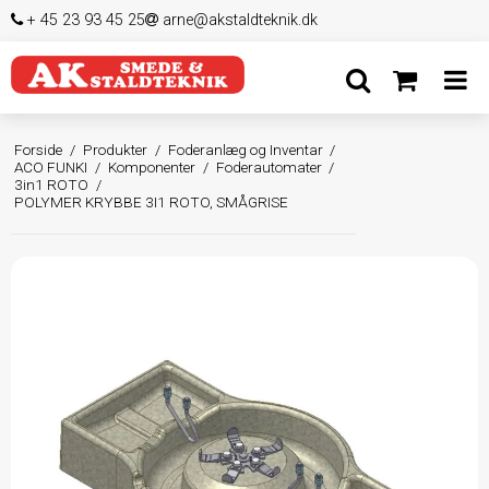
+ 45 23 93 45 25
arne@akstaldteknik.dk
Forside
/
Produkter
/
Foderanlæg og Inventar
/
ACO FUNKI
/
Komponenter
/
Foderautomater
/
3in1 ROTO
/
POLYMER KRYBBE 3I1 ROTO, SMÅGRISE