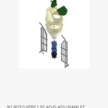
3I1 ROTO VERS.1 (FLAD-FLAD) USAMLET