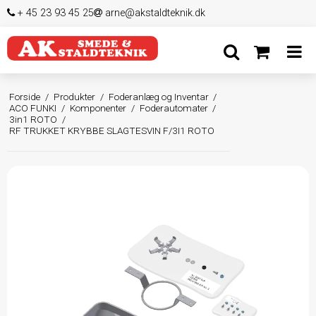
+ 45 23 93 45 25
arne@akstaldteknik.dk
Forside
/
Produkter
/
Foderanlæg og Inventar
/
ACO FUNKI
/
Komponenter
/
Foderautomater
/
3in1 ROTO
/
RF TRUKKET KRYBBE SLAGTESVIN F/3I1 ROTO