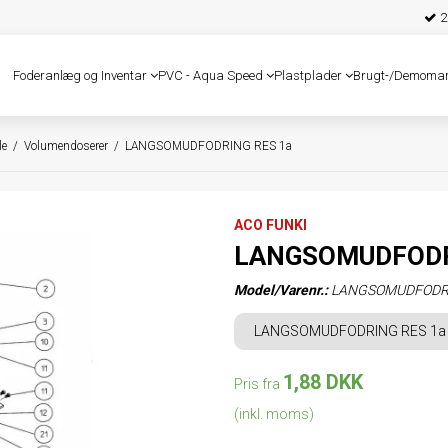
25
Foderanlæg og Inventar
PVC - Aqua Speed
Plastplader
Brugt-/Demoma
le
/
Volumendoserer
/
LANGSOMUDFODRING RES 1a
ACO FUNKI
LANGSOMUDFODR
Model/Varenr.:
LANGSOMUDFODRI
LANGSOMUDFODRING RES 1a
1,88 DKK
Pris fra
(inkl. moms)