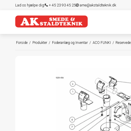
Lad os hjælpe dig!
+ 45 23 93 45 25
arne@akstaldteknik.dk
Forside
/
Produkter
/
Foderanlæg og Inventar
/
ACO FUNKI
/
Reservede