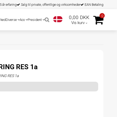
 år erfaring
Salg til private, offentlige og virksomheder
EAN Betaling
0
0,00 DKK
rked
Diverse
Aco
President
Vis kurv
ING RES 1a
NG RES 1a