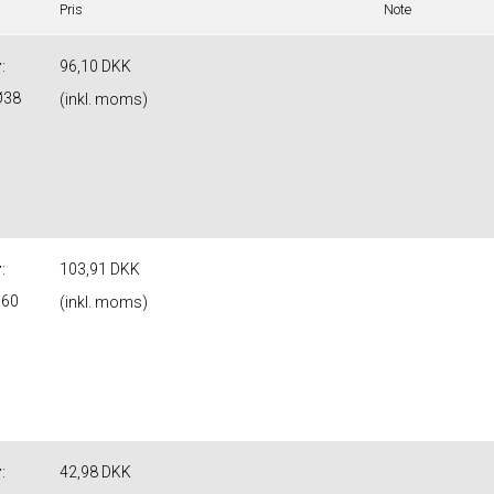
Pris
Note
r
:
96,10 DKK
Ø38
(inkl. moms)
r
:
103,91 DKK
Ø60
(inkl. moms)
r
:
42,98 DKK