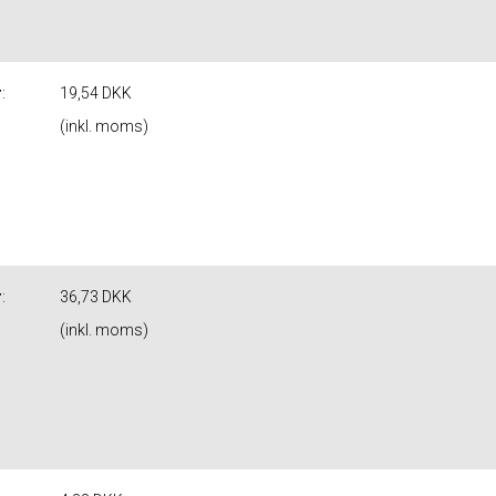
r
:
19,54 DKK
(inkl. moms)
r
:
36,73 DKK
(inkl. moms)