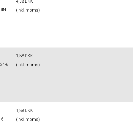
r
:
4,38 DKK
DIN
(inkl. moms)
r
:
1,88 DKK
934-6
(inkl. moms)
r
:
1,88 DKK
16
(inkl. moms)