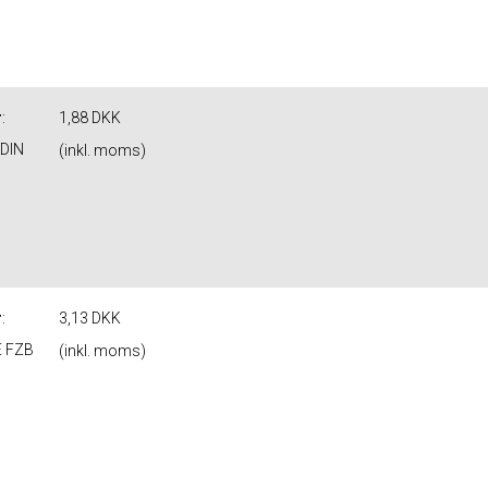
r
:
1,88 DKK
 DIN
(inkl. moms)
r
:
3,13 DKK
E FZB
(inkl. moms)