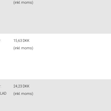
(inkl. moms)
r
:
15,63 DKK
(inkl. moms)
r
:
24,23 DKK
FLAD
(inkl. moms)