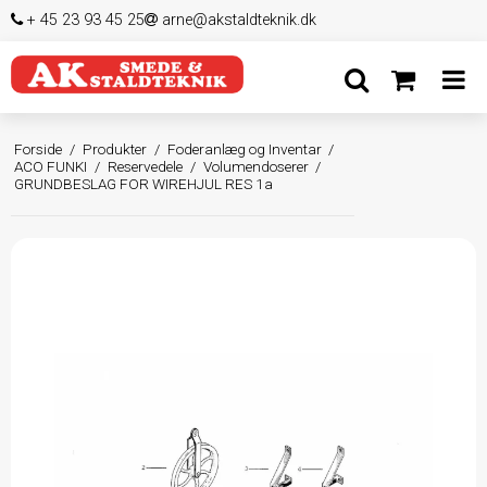
+ 45 23 93 45 25
arne@akstaldteknik.dk
Forside
/
Produkter
/
Foderanlæg og Inventar
/
ACO FUNKI
/
Reservedele
/
Volumendoserer
/
GRUNDBESLAG FOR WIREHJUL RES 1a