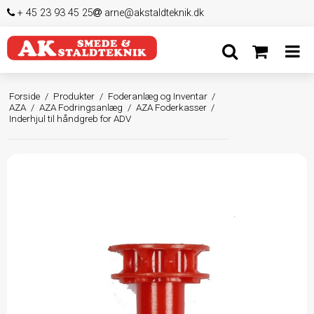
+ 45 23 93 45 25
arne@akstaldteknik.dk
Forside
/
Produkter
/
Foderanlæg og Inventar
/
AZA
/
AZA Fodringsanlæg
/
AZA Foderkasser
/
Inderhjul til håndgreb for ADV