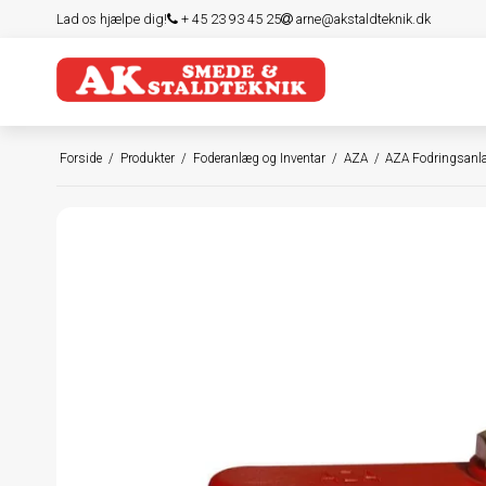
Lad os hjælpe dig!
+ 45 23 93 45 25
arne@akstaldteknik.dk
Forside
/
Produkter
/
Foderanlæg og Inventar
/
AZA
/
AZA Fodringsan