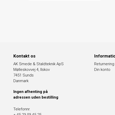
Kontakt os
Informati
AK Smede & Staldteknik ApS
Returnering
Mølleskovvej 4, Ilskov
Din konto
7451 Sunds
Danmark
Ingen afhenting på
adressen uden bestilling
Telefonnr.
+ 45 23 93 45 25