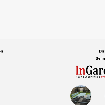
on
Øns
Se m