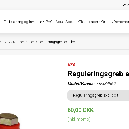
25
Foderanlæg og Inventar
PVC - Aqua Speed
Plastplader
Brugt-/Demoma
læg
/
AZA Foderkasser
/
Reguleringsgreb excl bolt
AZA
Reguleringsgreb e
Model/Varenr.:
adv384869
Reguleringsgreb excl bolt
60,00 DKK
(inkl. moms)