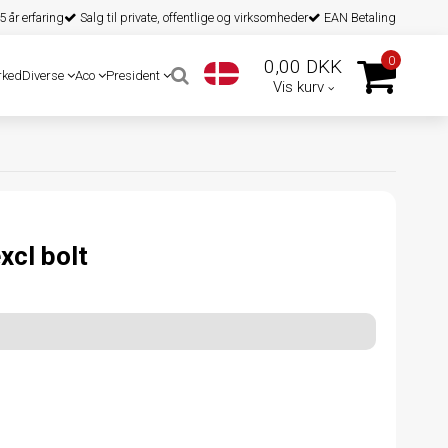
 år erfaring
Salg til private, offentlige og virksomheder
EAN Betaling
0
0,00 DKK
rked
Diverse
Aco
President
Vis kurv
xcl bolt