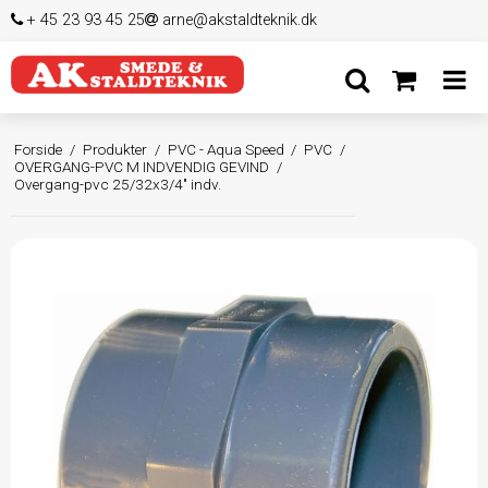
+ 45 23 93 45 25
arne@akstaldteknik.dk
Forside
/
Produkter
/
PVC - Aqua Speed
/
PVC
/
OVERGANG-PVC M INDVENDIG GEVIND
/
Overgang-pvc 25/32x3/4" indv.