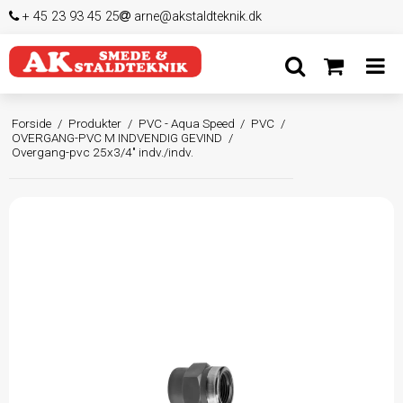
+ 45 23 93 45 25
arne@akstaldteknik.dk
Forside
/
Produkter
/
PVC - Aqua Speed
/
PVC
/
OVERGANG-PVC M INDVENDIG GEVIND
/
Overgang-pvc 25x3/4" indv./indv.