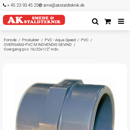
+ 45 23 93 45 25
arne@akstaldteknik.dk
Forside
/
Produkter
/
PVC - Aqua Speed
/
PVC
/
OVERGANG-PVC M INDVENDIG GEVIND
/
Overgang-pvc 16/20x1/2" indv.