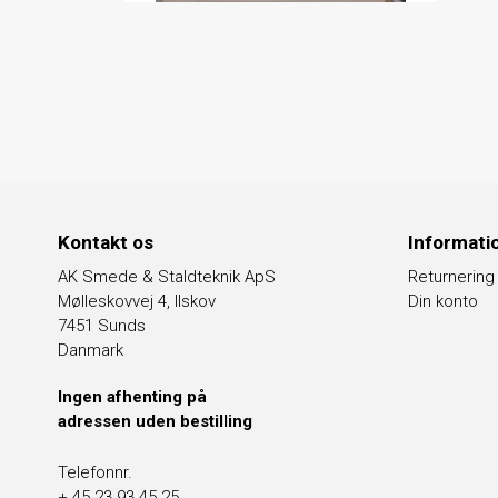
Kontakt os
Informati
AK Smede & Staldteknik ApS
Returnering
Mølleskovvej 4, Ilskov
Din konto
7451 Sunds
Danmark
Ingen afhenting på
adressen uden bestilling
Telefonnr.
+ 45 23 93 45 25