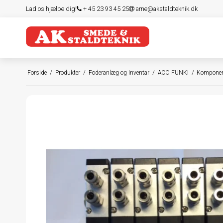
Lad os hjælpe dig!
+ 45 23 93 45 25
arne@akstaldteknik.dk
Forside
/
Produkter
/
Foderanlæg og Inventar
/
ACO FUNKI
/
Komponen