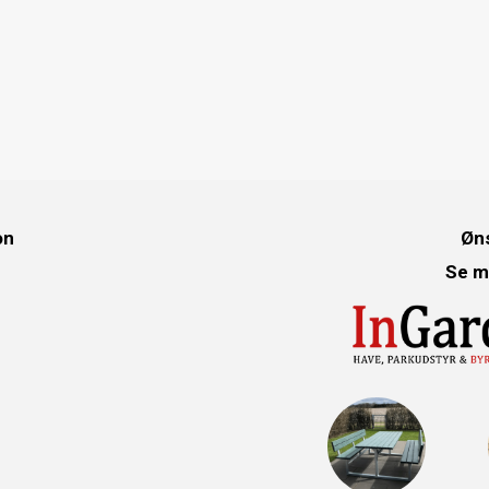
on
Øns
Se m