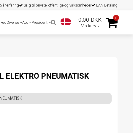
 år erfaring
Salg til private, offentlige og virksomheder
EAN Betaling
0
0,00 DKK
rked
Diverse
Aco
President
Vis kurv
TIL ELEKTRO PNEUMATISK
 PNEUMATISK