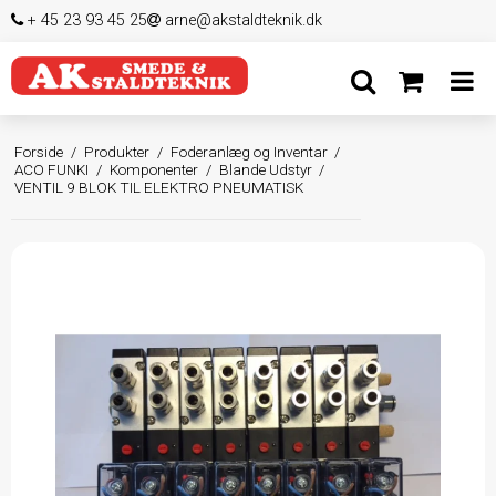
+ 45 23 93 45 25
arne@akstaldteknik.dk
Forside
/
Produkter
/
Foderanlæg og Inventar
/
ACO FUNKI
/
Komponenter
/
Blande Udstyr
/
VENTIL 9 BLOK TIL ELEKTRO PNEUMATISK